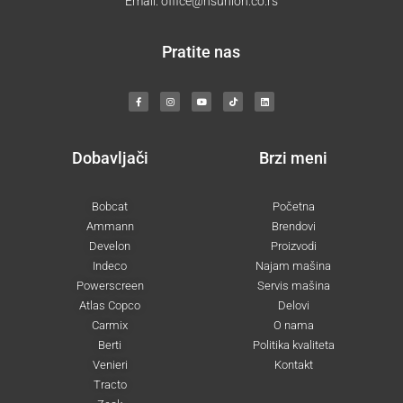
Email:
office@nsunion.co.rs
Pratite nas
F
I
Y
T
L
a
n
o
i
i
c
s
u
k
n
e
t
t
t
k
b
a
u
o
e
o
g
b
k
d
o
r
e
i
k
a
n
-
m
Dobavljači
Brzi meni
f
Bobcat
Početna
Ammann
Brendovi
Develon
Proizvodi
Indeco
Najam mašina
Powerscreen
Servis mašina
Atlas Copco
Delovi
Carmix
O nama
Berti
Politika kvaliteta
Venieri
Kontakt
Tracto