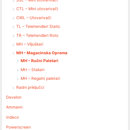
CTL – Mini utovarivači
CWL – Utovarivači
TL – Telehendleri Static
TR – Telehendleri Roto
MH – Viljuškari
MH – Magacinska Oprema
MH – Ručni Paletari
MH – Stakeri
MH – Regalni paletari
Radni priključci
Develon
Ammann
Indeco
Powerscreen