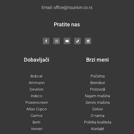
Email:
office@nsunion.co.rs
Pratite nas
F
I
Y
T
L
a
n
o
i
i
c
s
u
k
n
e
t
t
t
k
b
a
u
o
e
o
g
b
k
d
o
r
e
i
k
a
n
-
m
Dobavljači
Brzi meni
f
Bobcat
Početna
Ammann
Brendovi
Develon
Proizvodi
Indeco
Najam mašina
Powerscreen
Servis mašina
Atlas Copco
Delovi
Carmix
O nama
Berti
Politika kvaliteta
Venieri
Kontakt