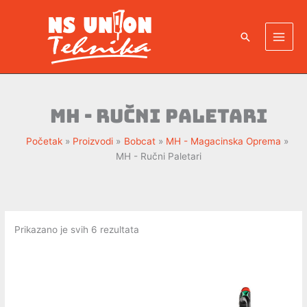
Pređi
na
Pretraga
sadržaj
MH - Ručni Paletari
Početak
Proizvodi
Bobcat
MH - Magacinska Oprema
MH - Ručni Paletari
Prikazano je svih 6 rezultata