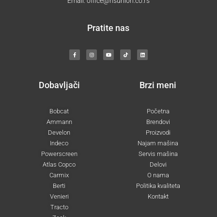
Email:
office@nsunion.co.rs
Pratite nas
F
I
Y
T
L
a
n
o
i
i
c
s
u
k
n
e
t
t
t
k
b
a
u
o
e
o
g
b
k
d
o
r
e
i
k
a
n
-
m
Dobavljači
Brzi meni
f
Bobcat
Početna
Ammann
Brendovi
Develon
Proizvodi
Indeco
Najam mašina
Powerscreen
Servis mašina
Atlas Copco
Delovi
Carmix
O nama
Berti
Politika kvaliteta
Venieri
Kontakt
Tracto