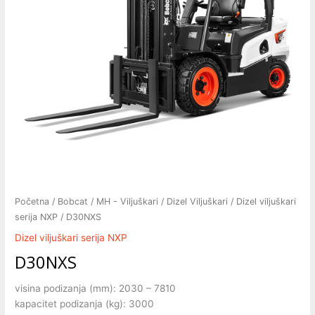
Početna
/
Bobcat
/
MH - Viljuškari
/
Dizel Viljuškari
/
Dizel viljuškari
serija NXP
/ D30NXS
Dizel viljuškari serija NXP
D30NXS
visina podizanja (mm): 2030 – 7810
kapacitet podizanja (kg): 3000