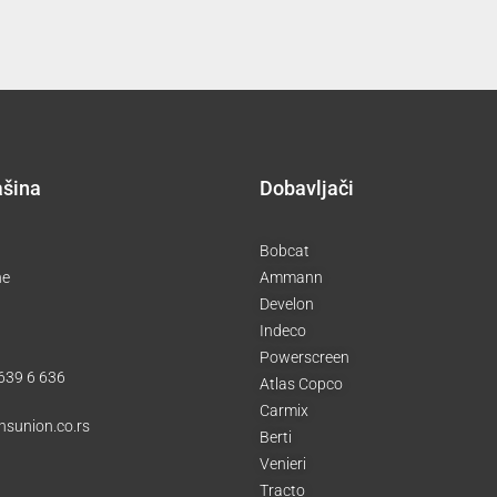
ašina
Dobavljači
Bobcat
ne
Ammann
Develon
Indeco
Powerscreen
 639 6 636
Atlas Copco
Carmix
nsunion.co.rs
Berti
Venieri
Tracto