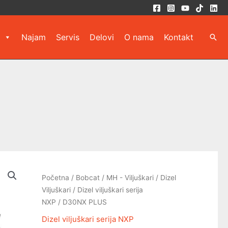
Najam
Servis
Delovi
O nama
Kontakt
Pret
Početna
/
Bobcat
/
MH - Viljuškari
/
Dizel
Viljuškari
/
Dizel viljuškari serija
NXP
/ D30NX PLUS
Dizel viljuškari serija NXP