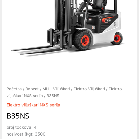
Početna
/
Bobcat
/
MH - Viljuškari
/
Elektro Viljuškari
/
Elektro
viljuškari NXS serija
/ B35NS
Elektro viljuškari NXS serija
B35NS
broj točkova: 4
nosivost (kg): 3500