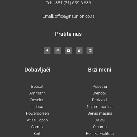
Tel:
+381 (21) 639 6 636
Email:
office@nsunion.co.rs
Pratite nas
F
I
Y
T
L
a
n
o
i
i
c
s
u
k
n
e
t
t
t
k
b
a
u
o
e
o
g
b
k
d
o
r
e
i
k
a
n
-
m
Dobavljači
Brzi meni
f
Bobcat
Početna
Ammann
Brendovi
Develon
Proizvodi
Indeco
Najam mašina
Powerscreen
Servis mašina
Atlas Copco
Delovi
Carmix
O nama
Berti
Politika kvaliteta