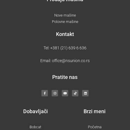
Nove mašine
Polovne mašine
Kontakt
Tel:
+381 (21) 639 6 636
Email:
office@nsunion.co.rs
Pratite nas
F
I
Y
T
L
a
n
o
i
i
c
s
u
k
n
e
t
t
t
k
b
a
u
o
e
o
g
b
k
d
o
r
e
i
k
a
n
-
m
Dobavljači
Brzi meni
f
Bobcat
Početna