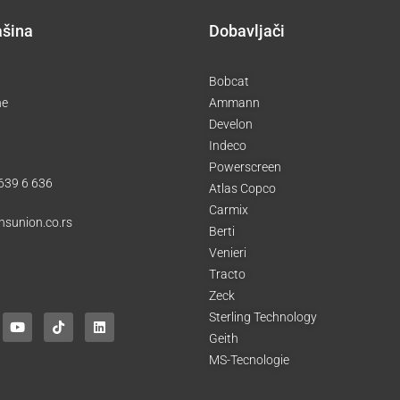
ašina
Dobavljači
Bobcat
ne
Ammann
Develon
Indeco
Powerscreen
 639 6 636
Atlas Copco
Carmix
nsunion.co.rs
Berti
Venieri
Tracto
Zeck
Y
T
L
o
i
i
Sterling Technology
u
k
n
Geith
t
t
k
u
o
e
MS-Tecnologie
b
k
d
e
i
n