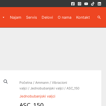
Najam
Servis
Delovi
O nama
Kontakt
Pret
Početna
/
Ammann
/
Vibracioni
valjci
/
Jednobubanjski valjci
/ ASC_150
Jednobubanjski valjci
ASC_150