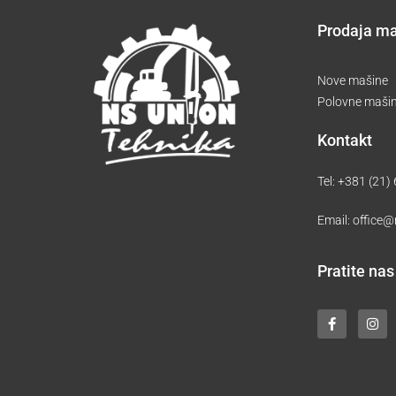
Prodaja m
Nove mašine
Polovne maši
Kontakt
Tel:
+381 (21)
Email:
office@
Pratite nas
F
I
a
n
c
s
e
t
b
a
o
g
o
r
k
a