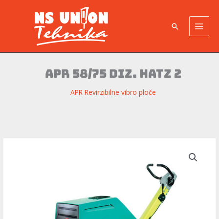
Pređi
na
Pretraga
sadržaj
APR 58/75 Diz. HATZ 2
APR Revirzibilne vibro ploče