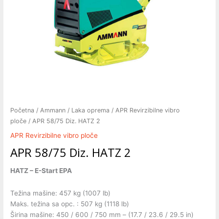
Početna
/
Ammann
/
Laka oprema
/
APR Revirzibilne vibro
ploče
/ APR 58/75 Diz. HATZ 2
APR Revirzibilne vibro ploče
APR 58/75 Diz. HATZ 2
HATZ – E-Start EPA
Težina mašine: 457 kg (1007 lb)
Maks. težina sa opc. : 507 kg (1118 lb)
Širina mašine: 450 / 600 / 750 mm – (17.7 / 23.6 / 29.5 in)