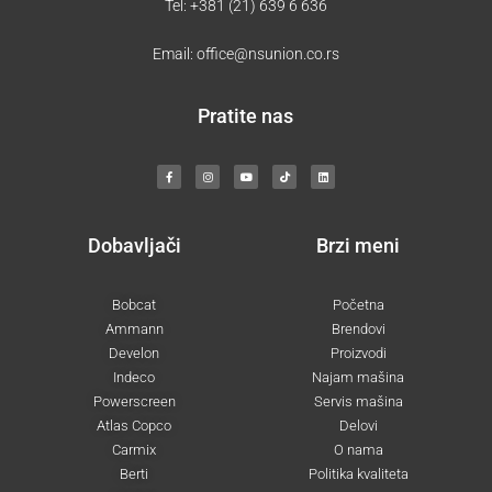
Tel:
+381 (21) 639 6 636
Email:
office@nsunion.co.rs
Pratite nas
F
I
Y
T
L
a
n
o
i
i
c
s
u
k
n
e
t
t
t
k
b
a
u
o
e
o
g
b
k
d
o
r
e
i
k
a
n
-
m
Dobavljači
Brzi meni
f
Bobcat
Početna
Ammann
Brendovi
Develon
Proizvodi
Indeco
Najam mašina
Powerscreen
Servis mašina
Atlas Copco
Delovi
Carmix
O nama
Berti
Politika kvaliteta